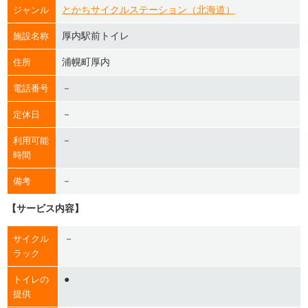
とかちサイクルステーション（北海道）
ジャンル
厚内駅前トイレ
施設名称
浦幌町厚内
住所
－
電話番号
－
定休日
－
利用可能
時間
－
備考
【サービス内容】
－
サイクル
ラック
●
トイレの
提供