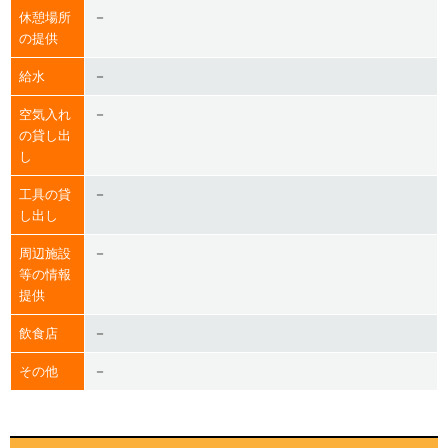
－
休憩場所
の提供
－
給水
－
空気入れ
の貸し出
し
－
工具の貸
し出し
－
周辺施設
等の情報
提供
－
飲食店
－
その他