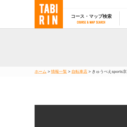
コース・マップ検索
コース・マップ検索
コース検索
マップ検索
都道府
コース条件から検索
都道府県から検索
都道府
都道府県から検索
マップランキング
ホーム
>
情報一覧
>
自転車店
>
きゅうべえsports
地図から検索
スポットから検索
コースランキング
コースで人気のスポットランキング