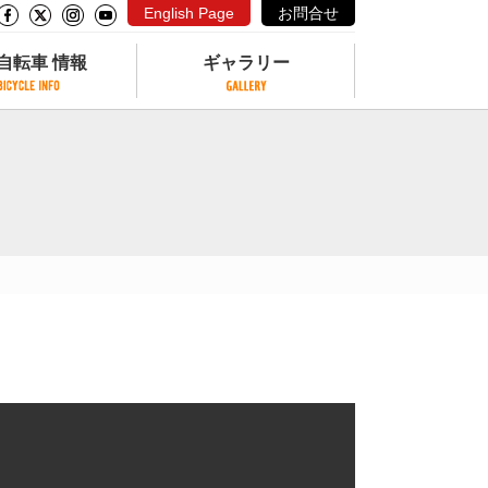
English Page
お問合せ
自転車 情報
ギャラリー
自転車 情報
ギャラリー
サイクリングコースがある公園
写真ギャラリー
交通公園
動画ギャラリー
自転車でも乗れるフェリー
サイクルターミナル
クル
サイクルステーション
サイクルステーションがある空港
自転車店