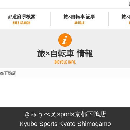
都道府県検索
旅×自転車 記事
旅×
都道府県検索
旅×自転車 記事
旅×
県別サイクリング情報
記事一覧
サイクリストにやさしい宿
旅×自転車 情報
県アクセスランキング
カテゴリから探す
サイクルトレイン
フリーワードから探す
レンタサイクル
京都下鴨店
タグから探す
予約ができるレンタサイクル
スポーツタイプのe-bikeがあるレンタサイ
スポーツタイプがあるレンタサイクル
マウンテンバイクがあるレンタサイクル
子供用自転車があるレンタサイクル
きゅうべえsports京都下鴨店
タンデム自転車があるレンタサイクル
鉄道駅に近いレンタサイクル
Kyube Sports Kyoto Shimogamo
レンタサイクルがある道の駅