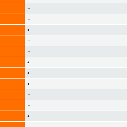
－
－
●
－
－
●
●
●
－
－
●