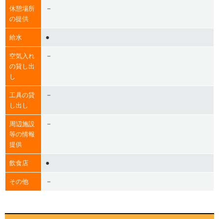
－
休憩場所
の提供
●
給水
－
空気入れ
の貸し出
し
－
工具の貸
し出し
－
周辺施設
等の情報
提供
●
飲食店
－
その他