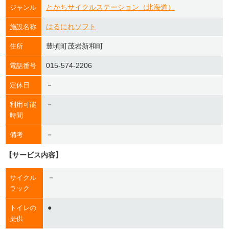
とかちサイクルステーション（北海道）
ジャンル
はるにれソフト
施設名称
豊頃町茂岩新和町
住所
015-574-2206
電話番号
－
定休日
－
利用可能
時間
－
備考
【サービス内容】
－
サイクル
ラック
●
トイレの
提供