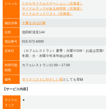
とかちサイクルステーション（北海道）
ジャンル
サイクルラックがある休憩所（北海道）
サイクルラックリスト（北海道）
十勝まきばの家
施設名称
池田町清見144
住所
015-572-6000
電話番号
（カフェレストラン）夏季：火曜※GW・お盆は営業/
定休日
冬期：火・水曜※年末年始は休業
カフェレストラン11:00～17:00
利用可能
時間
サイクリストにやさしい宿
としても登録
備考
【サービス内容】
●
サイクル
ラック