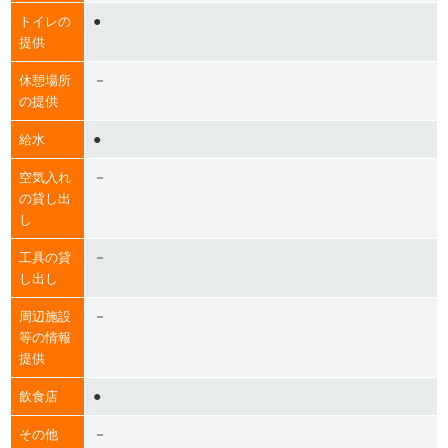
●
トイレの
提供
－
休憩場所
の提供
●
給水
－
空気入れ
の貸し出
し
－
工具の貸
し出し
－
周辺施設
等の情報
提供
●
飲食店
－
その他