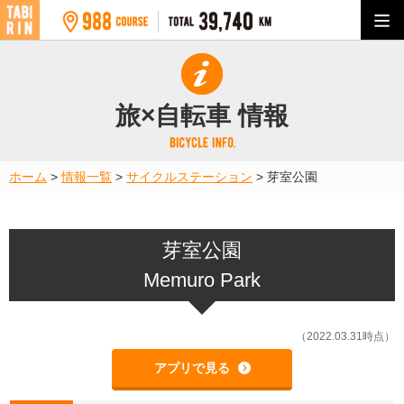
旅×自転車 情報
ホーム
>
情報一覧
>
サイクルステーション
>
芽室公園
芽室公園
Memuro Park
（2022.03.31時点）
アプリで見る