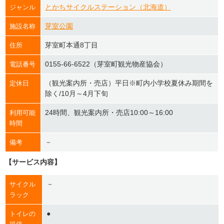
とかちサイクルステーション（北海道）
ジャンル
芽室公園
施設名称
芽室町本通8丁目
住所
0155-66-6522（芽室町観光物産協会）
電話番号
（観光案内所・売店）平日※町内小学校夏休み期間を
定休日
除く/10月～4月下旬
24時間、観光案内所・売店10:00～16:00
利用可能
時間
－
備考
【サービス内容】
－
サイクル
ラック
●
トイレの