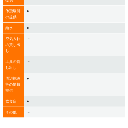
提供
●
休憩場所
の提供
●
給水
－
空気入れ
の貸し出
し
－
工具の貸
し出し
●
周辺施設
等の情報
提供
●
飲食店
－
その他