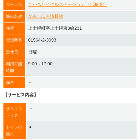
とかちサイクルステーション（北海道）
ジャンル
かみしほろ情報館
施設名称
上士幌町字上士幌東3線231
住所
01564-2-3993
電話番号
日曜
定休日
9:00～17:00
利用可能
時間
－
備考
【サービス内容】
－
サイクル
ラック
●
トイレの
提供