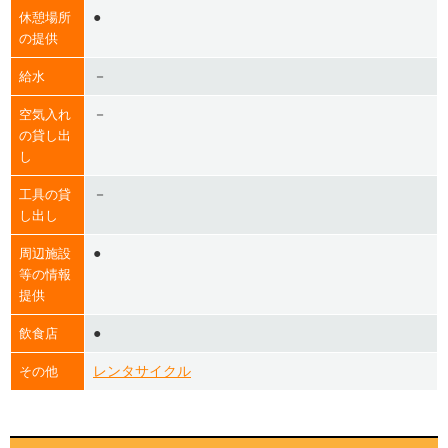
●
休憩場所
の提供
－
給水
－
空気入れ
の貸し出
し
－
工具の貸
し出し
●
周辺施設
等の情報
提供
●
飲食店
レンタサイクル
その他