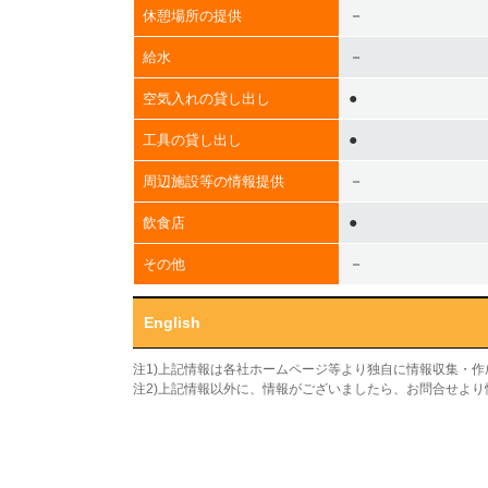
－
休憩場所の提供
－
給水
●
空気入れの貸し出し
●
工具の貸し出し
－
周辺施設等の情報提供
●
飲食店
－
その他
English
注1)上記情報は各社ホームページ等より独自に情報収集・
注2)上記情報以外に、情報がございましたら、お問合せよ