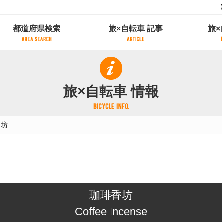
都道府県検索
旅×自転車 記事
旅×
都道府県検索
旅×自転車 記事
旅×
県別サイクリング情報
記事一覧
サイクリストにやさしい宿
旅×自転車 情報
県アクセスランキング
カテゴリから探す
サイクルトレイン
フリーワードから探す
レンタサイクル
香坊
タグから探す
予約ができるレンタサイクル
スポーツタイプのe-bikeがあるレンタサイ
スポーツタイプがあるレンタサイクル
マウンテンバイクがあるレンタサイクル
子供用自転車があるレンタサイクル
珈琲香坊
タンデム自転車があるレンタサイクル
鉄道駅に近いレンタサイクル
Coffee Incense
レンタサイクルがある道の駅