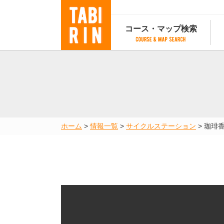
コース・マップ検索
コース・マップ検索
コース検索
マップ検索
都道府
コース条件から検索
都道府県から検索
都道府
都道府県から検索
マップランキング
ホーム
>
情報一覧
>
サイクルステーション
>
珈琲
地図から検索
スポットから検索
コースランキング
コースで人気のスポットランキング