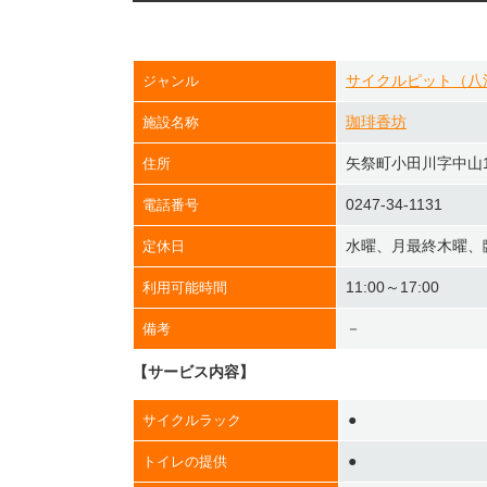
サイクルピット（八
ジャンル
珈琲香坊
施設名称
矢祭町小田川字中山1
住所
0247-34-1131
電話番号
水曜、月最終木曜、
定休日
11:00～17:00
利用可能時間
－
備考
【サービス内容】
●
サイクルラック
●
トイレの提供