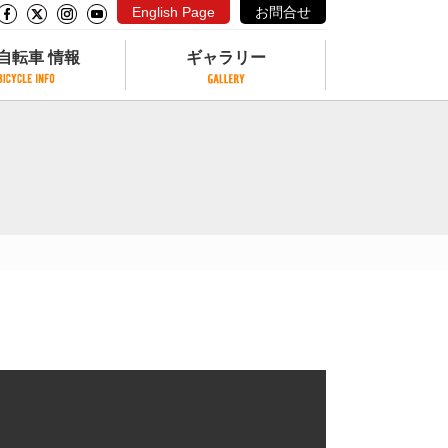
English Page
お問合せ
自転車 情報
ギャラリー
自転車 情報
ギャラリー
サイクリングコースがある公園
写真ギャラリー
交通公園
動画ギャラリー
自転車でも乗れるフェリー
サイクルターミナル
クル
サイクルステーション
サイクルステーションがある空港
自転車店