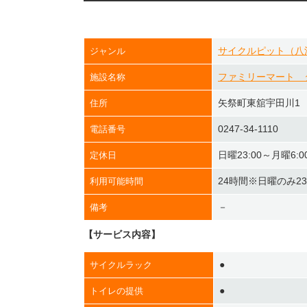
サイクルピット（八
ジャンル
ファミリーマート 
施設名称
矢祭町東舘宇田川1
住所
0247-34-1110
電話番号
日曜23:00～月曜6:0
定休日
24時間※日曜のみ2
利用可能時間
－
備考
【サービス内容】
●
サイクルラック
●
トイレの提供