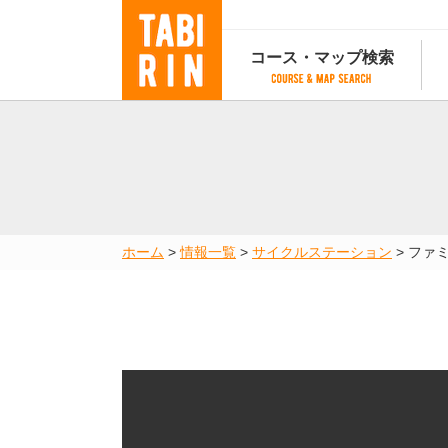
コース・マップ検索
コース・マップ検索
コース検索
マップ検索
都道府
コース条件から検索
都道府県から検索
都道府
都道府県から検索
マップランキング
ホーム
>
情報一覧
>
サイクルステーション
>
ファ
地図から検索
スポットから検索
コースランキング
コースで人気のスポットランキング