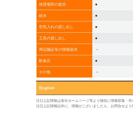
●
休憩場所の提供
●
給水
●
空気入れの貸し出し
●
工具の貸し出し
－
周辺施設等の情報提供
●
飲食店
－
その他
English
注1)上記情報は各社ホームページ等より独自に情報収集・
注2)上記情報以外に、情報がございましたら、お問合せよ