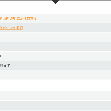
溝山周辺地域定住自立圏）
タカシン矢祭店
0
3時まで