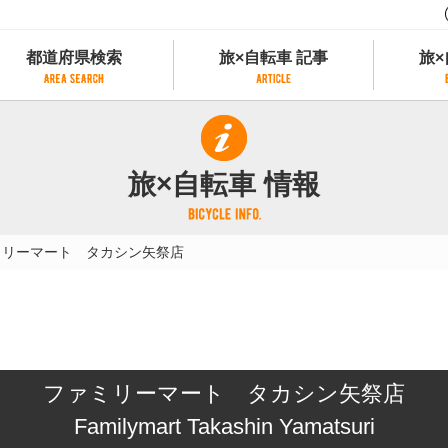
都道府県検索
旅×自転車 記事
旅×
都道府県検索
旅×自転車 記事
旅×
県別サイクリング情報
記事一覧
サイクリストにやさしい宿
旅×自転車 情報
県アクセスランキング
カテゴリから探す
サイクルトレイン
フリーワードから探す
レンタサイクル
ミリーマート タカシン矢祭店
タグから探す
予約ができるレンタサイクル
スポーツタイプのe-bikeがあるレンタサイ
スポーツタイプがあるレンタサイクル
マウンテンバイクがあるレンタサイクル
子供用自転車があるレンタサイクル
ファミリーマート タカシン矢祭店
タンデム自転車があるレンタサイクル
鉄道駅に近いレンタサイクル
Familymart Takashin Yamatsuri
レンタサイクルがある道の駅