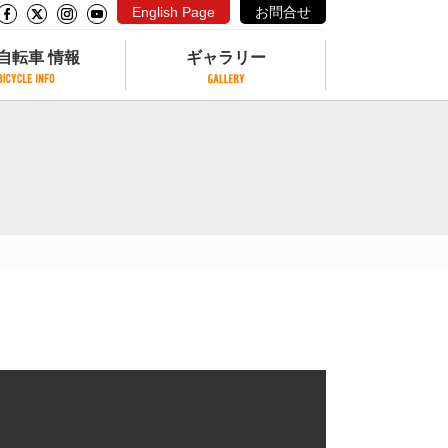
English Page
お問合せ
自転車 情報
ギャラリー
自転車 情報
ギャラリー
サイクリングコースがある公園
写真ギャラリー
交通公園
動画ギャラリー
自転車でも乗れるフェリー
サイクルターミナル
クル
サイクルステーション
サイクルステーションがある空港
自転車店