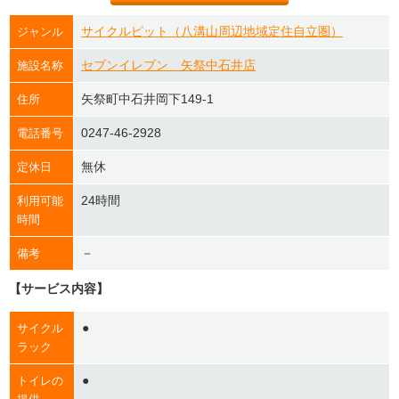
サイクルピット（八溝山周辺地域定住自立圏）
ジャンル
セブンイレブン 矢祭中石井店
施設名称
矢祭町中石井岡下149-1
住所
0247-46-2928
電話番号
無休
定休日
24時間
利用可能
時間
－
備考
【サービス内容】
●
サイクル
ラック
●
トイレの