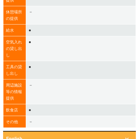
提供
－
休憩場所
の提供
●
給水
●
空気入れ
の貸し出
し
●
工具の貸
し出し
－
周辺施設
等の情報
提供
●
飲食店
－
その他
English