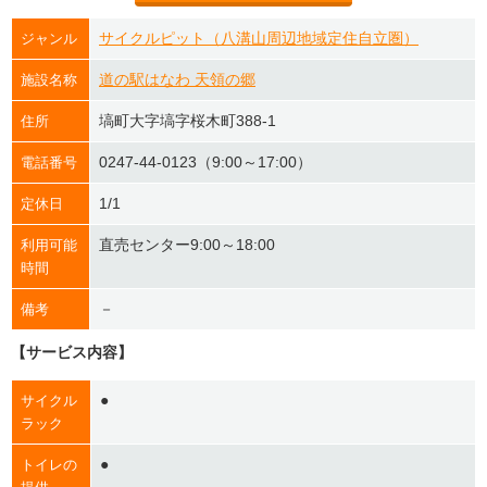
サイクルピット（八溝山周辺地域定住自立圏）
ジャンル
道の駅はなわ 天領の郷
施設名称
塙町大字塙字桜木町388-1
住所
0247-44-0123（9:00～17:00）
電話番号
1/1
定休日
直売センター9:00～18:00
利用可能
時間
－
備考
【サービス内容】
●
サイクル
ラック
●
トイレの