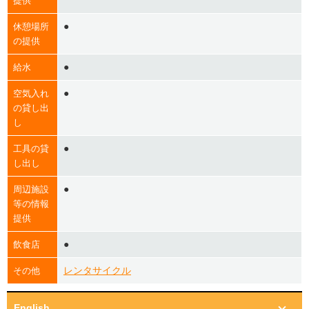
提供
●
休憩場所
の提供
●
給水
●
空気入れ
の貸し出
し
●
工具の貸
し出し
●
周辺施設
等の情報
提供
●
飲食店
レンタサイクル
その他
English