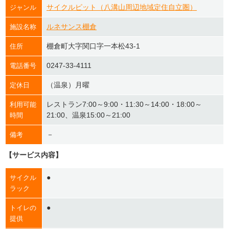
サイクルピット（八溝山周辺地域定住自立圏）
ジャンル
ルネサンス棚倉
施設名称
棚倉町大字関口字一本松43-1
住所
0247-33-4111
電話番号
（温泉）月曜
定休日
レストラン7:00～9:00・11:30～14:00・18:00～
利用可能
21:00、温泉15:00～21:00
時間
－
備考
【サービス内容】
●
サイクル
ラック
●
トイレの
提供