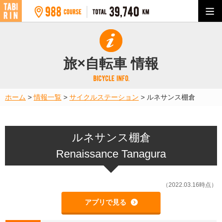
旅×自転車 情報
ホーム
>
情報一覧
>
サイクルステーション
>
ルネサンス棚倉
ルネサンス棚倉
Renaissance Tanagura
（2022.03.16時点）
アプリで見る