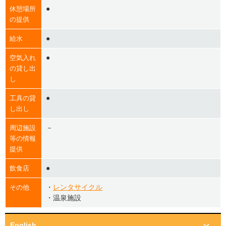
●
休憩場所
の提供
●
給水
●
空気入れ
の貸し出
し
●
工具の貸
し出し
－
周辺施設
等の情報
提供
●
飲食店
・
レンタサイクル
その他
・温泉施設
English