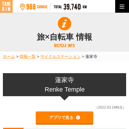
旅×自転車 情報
ホーム
>
情報一覧
>
サイクルステーション
>
蓮家寺
蓮家寺
Renke Temple
（2022.03.16時点）
アプリで見る