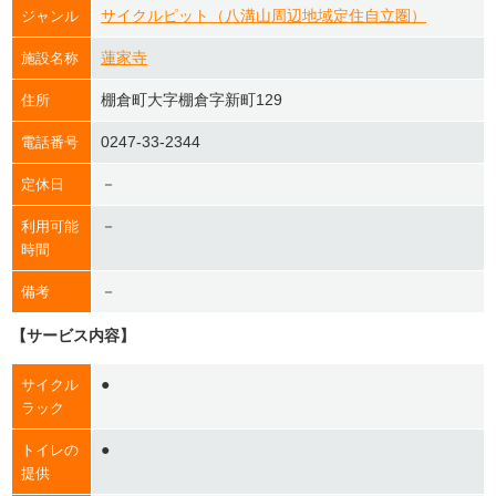
サイクルピット（八溝山周辺地域定住自立圏）
ジャンル
蓮家寺
施設名称
棚倉町大字棚倉字新町129
住所
0247-33-2344
電話番号
－
定休日
－
利用可能
時間
－
備考
【サービス内容】
●
サイクル
ラック
●
トイレの
提供