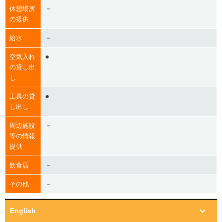
－
休憩場所
の提供
－
給水
●
空気入れ
の貸し出
し
●
工具の貸
し出し
－
周辺施設
等の情報
提供
－
飲食店
－
その他
English