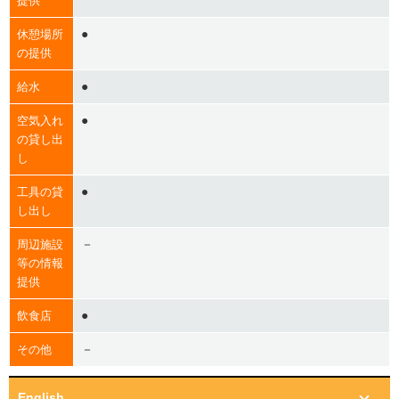
提供
●
休憩場所
の提供
●
給水
●
空気入れ
の貸し出
し
●
工具の貸
し出し
－
周辺施設
等の情報
提供
●
飲食店
－
その他
English