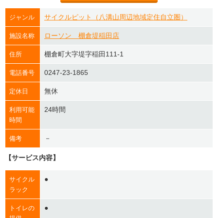
サイクルピット（八溝山周辺地域定住自立圏）
ジャンル
ローソン 棚倉堤稲田店
施設名称
棚倉町大字堤字稲田111-1
住所
0247-23-1865
電話番号
無休
定休日
24時間
利用可能
時間
－
備考
【サービス内容】
●
サイクル
ラック
●
トイレの