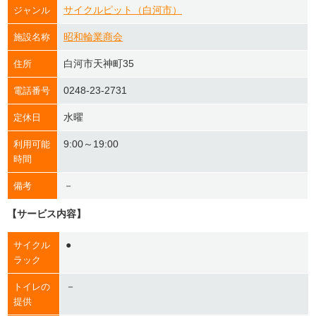
サイクルピット（白河市）
ジャンル
昭和輪業商会
施設名称
白河市天神町35
住所
0248-23-2731
電話番号
水曜
定休日
9:00～19:00
利用可能
時間
－
備考
【サービス内容】
●
サイクル
ラック
－
トイレの
提供