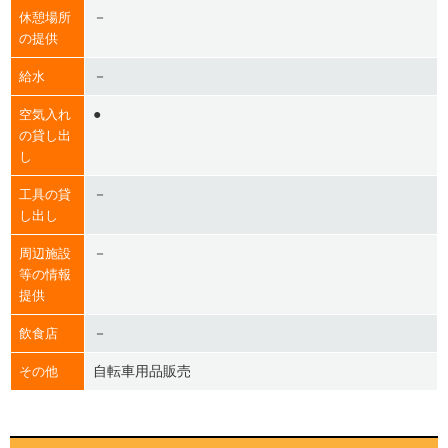
－
休憩場所
の提供
－
給水
●
空気入れ
の貸し出
し
－
工具の貸
し出し
－
周辺施設
等の情報
提供
－
飲食店
自転車用品販売
その他