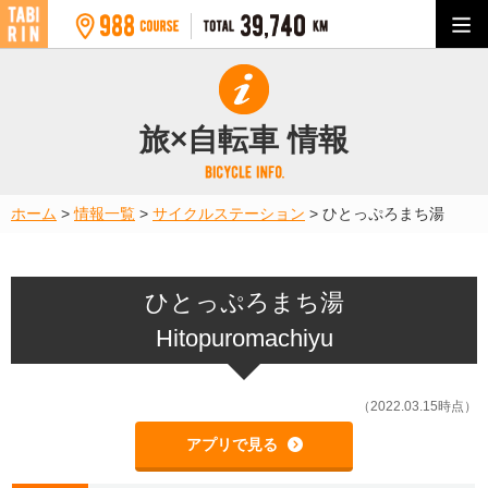
旅×自転車 情報
ホーム
>
情報一覧
>
サイクルステーション
>
ひとっぷろまち湯
ひとっぷろまち湯
Hitopuromachiyu
（2022.03.15時点）
アプリで見る