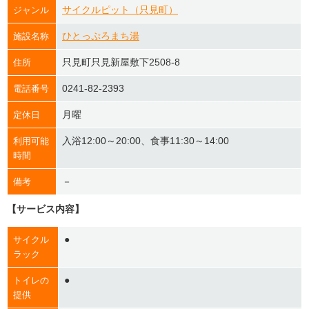
サイクルピット（只見町）
ジャンル
ひとっぷろまち湯
施設名称
只見町只見新屋敷下2508-8
住所
0241-82-2393
電話番号
月曜
定休日
入浴12:00～20:00、食事11:30～14:00
利用可能
時間
－
備考
【サービス内容】
●
サイクル
ラック
●
トイレの
提供