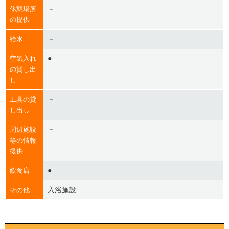
－
休憩場所
の提供
－
給水
●
空気入れ
の貸し出
し
－
工具の貸
し出し
－
周辺施設
等の情報
提供
●
飲食店
入浴施設
その他