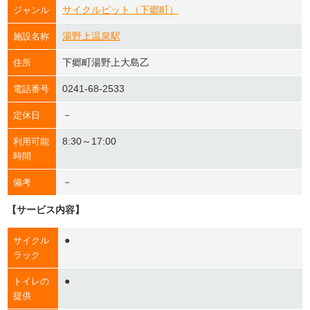
サイクルピット（下郷町）
ジャンル
湯野上温泉駅
施設名称
下郷町湯野上大島乙
住所
0241-68-2533
電話番号
－
定休日
8:30～17:00
利用可能
時間
－
備考
【サービス内容】
●
サイクル
ラック
●
トイレの
提供