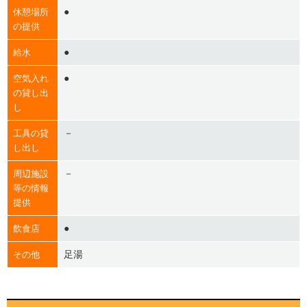
●
休憩場所
の提供
●
給水
●
空気入れ
の貸し出
し
－
工具の貸
し出し
－
周辺施設
等の情報
提供
●
飲食店
足湯
その他