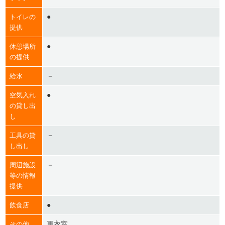
●
トイレの
提供
●
休憩場所
の提供
－
給水
●
空気入れ
の貸し出
し
－
工具の貸
し出し
－
周辺施設
等の情報
提供
●
飲食店
更衣室
その他