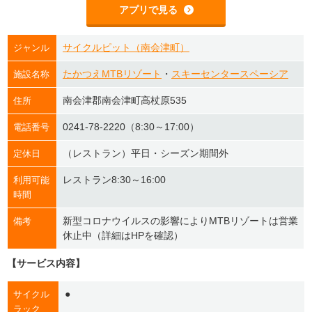
アプリで見る
サイクルピット（南会津町）
ジャンル
たかつえMTBリゾート
・
スキーセンタースペーシア
施設名称
南会津郡南会津町高杖原535
住所
0241-78-2220（8:30～17:00）
電話番号
（レストラン）平日・シーズン期間外
定休日
レストラン8:30～16:00
利用可能
時間
新型コロナウイルスの影響によりMTBリゾートは営業
備考
休止中（詳細はHPを確認）
【サービス内容】
●
サイクル
ラック