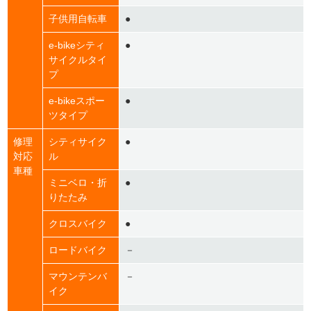
子供用自転車
●
e-bikeシティ
●
サイクルタイ
プ
e-bikeスポー
●
ツタイプ
修理
シティサイク
●
対応
ル
車種
ミニベロ・折
●
りたたみ
クロスバイク
●
ロードバイク
－
マウンテンバ
－
イク