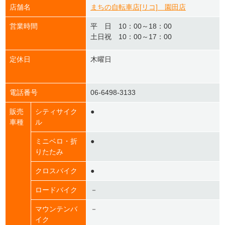
店舗名
まちの自転車店[リコ] 園田店
営業時間
平 日 10：00～18：00
土日祝 10：00～17：00
定休日
木曜日
電話番号
06-6498-3133
販売
シティサイク
●
車種
ル
ミニベロ・折
●
りたたみ
クロスバイク
●
ロードバイク
－
マウンテンバ
－
イク