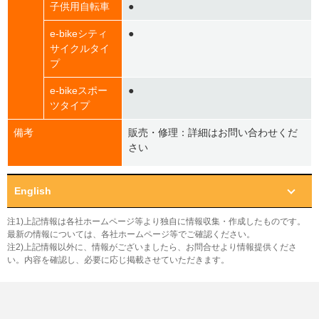
子供用自転車
●
e-bikeシティ
●
サイクルタイ
プ
e-bikeスポー
●
ツタイプ
備考
販売・修理：詳細はお問い合わせくだ
さい
English
注1)上記情報は各社ホームページ等より独自に情報収集・作成したものです。
最新の情報については、各社ホームページ等でご確認ください。
注2)上記情報以外に、情報がございましたら、お問合せより情報提供くださ
い。内容を確認し、必要に応じ掲載させていただきます。