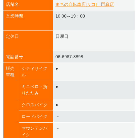
店舗名
まちの自転車店[リコ] 門真店
営業時間
10:00～19：00
定休日
日曜日
電話番号
06-6967-8898
販売
シティサイク
●
車種
ル
ミニベロ・折
●
りたたみ
クロスバイク
●
ロードバイク
－
マウンテンバ
－
イク