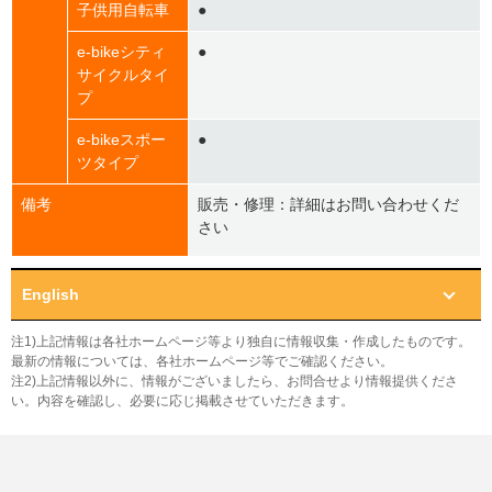
子供用自転車
●
e-bikeシティ
●
サイクルタイ
プ
e-bikeスポー
●
ツタイプ
備考
販売・修理：詳細はお問い合わせくだ
さい
English
注1)上記情報は各社ホームページ等より独自に情報収集・作成したものです。
最新の情報については、各社ホームページ等でご確認ください。
注2)上記情報以外に、情報がございましたら、お問合せより情報提供くださ
い。内容を確認し、必要に応じ掲載させていただきます。