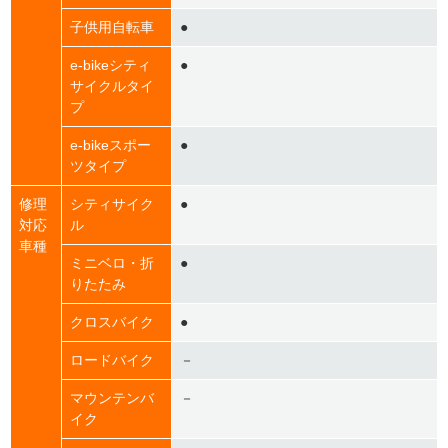
子供用自転車
●
e-bikeシティ
●
サイクルタイ
プ
e-bikeスポー
●
ツタイプ
修理
シティサイク
●
対応
ル
車種
ミニベロ・折
●
りたたみ
クロスバイク
●
ロードバイク
－
マウンテンバ
－
イク