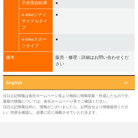
子供用自転車
●
e-bikeシティ
●
サイクルタイ
プ
e-bikeスポー
●
ツタイプ
備考
販売・修理：詳細はお問い合わせくだ
さい
English
注1)上記情報は各社ホームページ等より独自に情報収集・作成したものです。
最新の情報については、各社ホームページ等でご確認ください。
注2)上記情報以外に、情報がございましたら、お問合せより情報提供くださ
い。内容を確認し、必要に応じ掲載させていただきます。