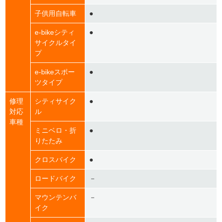
子供用自転車
●
e-bikeシティ
●
サイクルタイ
プ
e-bikeスポー
●
ツタイプ
修理
シティサイク
●
対応
ル
車種
ミニベロ・折
●
りたたみ
クロスバイク
●
ロードバイク
－
マウンテンバ
－
イク