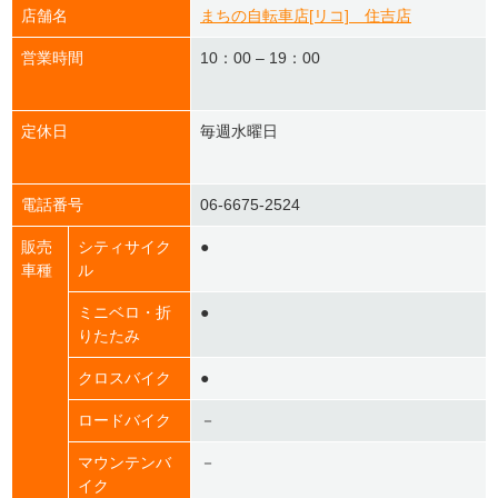
店舗名
まちの自転車店[リコ] 住吉店
営業時間
10：00 – 19：00
定休日
毎週水曜日
電話番号
06-6675-2524
販売
シティサイク
●
車種
ル
ミニベロ・折
●
りたたみ
クロスバイク
●
ロードバイク
－
マウンテンバ
－
イク