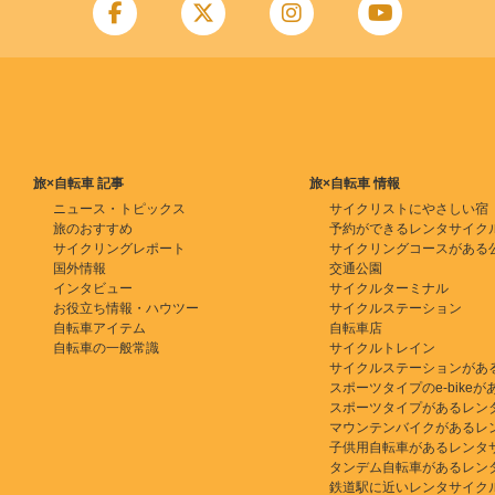
旅×自転車 記事
旅×自転車 情報
ニュース・トピックス
サイクリストにやさしい宿
旅のおすすめ
予約ができるレンタサイク
サイクリングレポート
サイクリングコースがある
国外情報
交通公園
インタビュー
サイクルターミナル
お役立ち情報・ハウツー
サイクルステーション
自転車アイテム
自転車店
自転車の一般常識
サイクルトレイン
サイクルステーションがあ
スポーツタイプのe-bikeがある
スポーツタイプがあるレン
マウンテンバイクがあるレ
子供用自転車があるレンタ
タンデム自転車があるレン
鉄道駅に近いレンタサイク