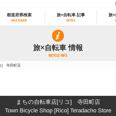
都道府県検索
旅×自転車 記事
旅×
都道府県検索
旅×自転車 記事
旅×
県別サイクリング情報
記事一覧
サイクリストにやさしい宿
旅×自転車 情報
県アクセスランキング
カテゴリから探す
サイクルトレイン
フリーワードから探す
レンタサイクル
コ] 寺田町店
タグから探す
予約ができるレンタサイクル
スポーツタイプのe-bikeがあるレンタサイ
スポーツタイプがあるレンタサイクル
マウンテンバイクがあるレンタサイクル
子供用自転車があるレンタサイクル
まちの自転車店[リコ] 寺田町店
タンデム自転車があるレンタサイクル
鉄道駅に近いレンタサイクル
Town Bicycle Shop [Rico] Teradacho Store
レンタサイクルがある道の駅