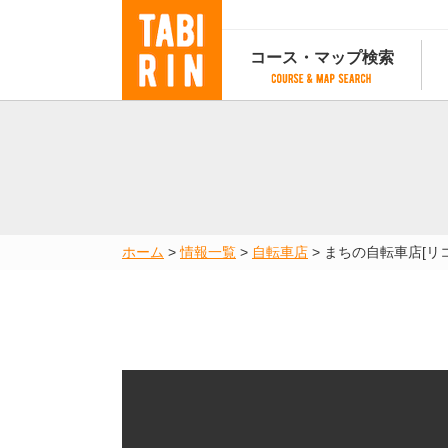
コース・マップ検索
コース・マップ検索
コース検索
マップ検索
都道府
コース条件から検索
都道府県から検索
都道府
都道府県から検索
マップランキング
ホーム
>
情報一覧
>
自転車店
>
まちの自転車店[リ
地図から検索
スポットから検索
コースランキング
コースで人気のスポットランキング