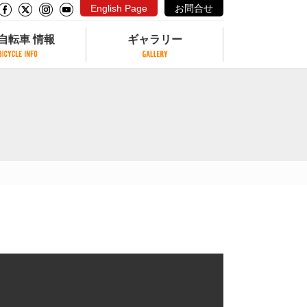
English Page
お問合せ
自転車 情報
ギャラリー
自転車 情報
ギャラリー
サイクリングコースがある公園
写真ギャラリー
交通公園
動画ギャラリー
自転車でも乗れるフェリー
サイクルターミナル
クル
サイクルステーション
サイクルステーションがある空港
自転車店