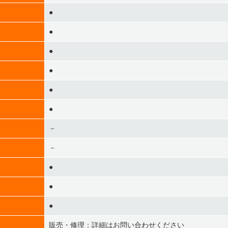
●
●
●
●
●
●
－
－
●
●
●
販売・修理：詳細はお問い合わせください