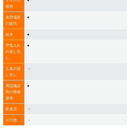
●
トイレの
提供
●
休憩場所
の提供
●
給水
●
空気入れ
の貸し出
し
－
工具の貸
し出し
●
周辺施設
等の情報
提供
－
飲食店
－
その他