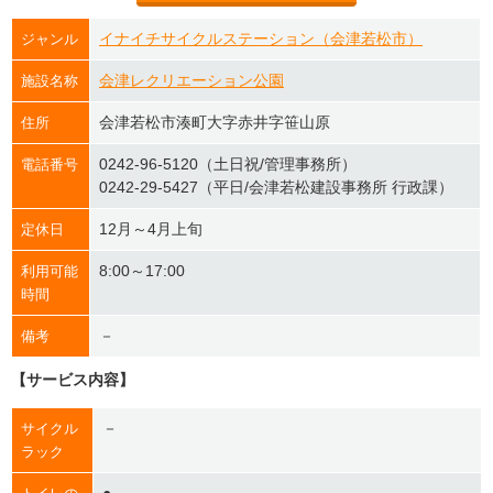
イナイチサイクルステーション（会津若松市）
ジャンル
会津レクリエーション公園
施設名称
会津若松市湊町大字赤井字笹山原
住所
0242-96-5120（土日祝/管理事務所）
電話番号
0242-29-5427（平日/会津若松建設事務所 行政課）
12月～4月上旬
定休日
8:00～17:00
利用可能
時間
－
備考
【サービス内容】
－
サイクル
ラック