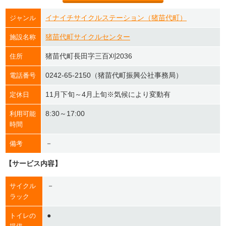
イナイチサイクルステーション（猪苗代町）
ジャンル
猪苗代町サイクルセンター
施設名称
猪苗代町長田字三百刈2036
住所
0242-65-2150（猪苗代町振興公社事務局）
電話番号
11月下旬～4月上旬※気候により変動有
定休日
8:30～17:00
利用可能
時間
－
備考
【サービス内容】
－
サイクル
ラック
●
トイレの