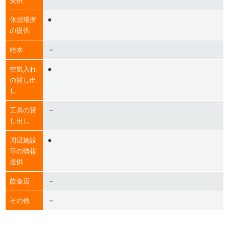
提供
●
休憩場所
の提供
－
給水
●
空気入れ
の貸し出
し
－
工具の貸
し出し
●
周辺施設
等の情報
提供
－
飲食店
－
その他