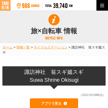
旅×自転車 情報
ホーム
>
情報一覧
>
サイクルステーション
>
諏訪神社 翁スギ媼ス
ギ
諏訪神社 翁スギ媼スギ
Suwa Shrine Okisugi
（2022.03.08時点）
アプリで見る