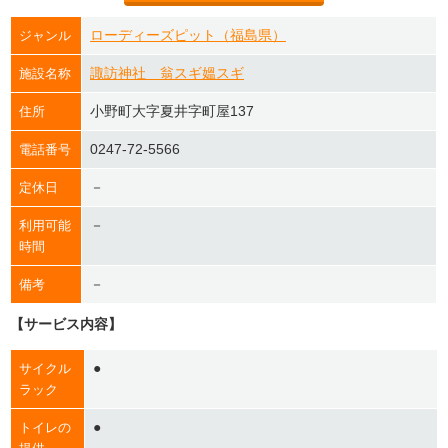
ローディーズピット（福島県）
ジャンル
諏訪神社 翁スギ媼スギ
施設名称
小野町大字夏井字町屋137
住所
0247-72-5566
電話番号
－
定休日
－
利用可能
時間
－
備考
【サービス内容】
●
サイクル
ラック
●
トイレの