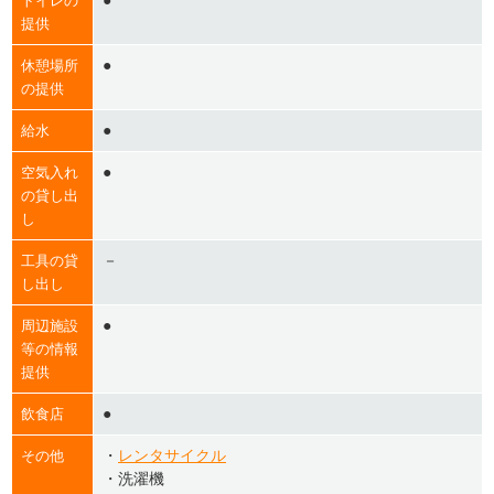
●
トイレの
提供
●
休憩場所
の提供
●
給水
●
空気入れ
の貸し出
し
－
工具の貸
し出し
●
周辺施設
等の情報
提供
●
飲食店
・
レンタサイクル
その他
・洗濯機