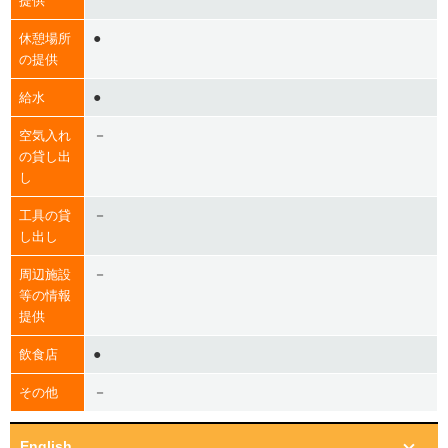
提供
●
休憩場所
の提供
●
給水
－
空気入れ
の貸し出
し
－
工具の貸
し出し
－
周辺施設
等の情報
提供
●
飲食店
－
その他
English