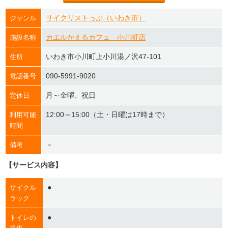
サイクリストっぷ（いわき市）
ジャンル
カエルかえるカフェ 小川町店
施設名称
いわき市小川町上小川湯ノ沢47-101
住所
090-5991-9020
電話番号
月～金曜、祝日
定休日
12:00～15:00（土・日曜は17時まで）
利用可能
時間
－
備考
【サービス内容】
●
サイクル
ラック
●
トイレの