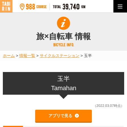
旅×自転車 情報
ホーム
>
情報一覧
>
サイクルステーション
>
玉半
玉半
Tamahan
（2022.03.07時点）
アプリで見る