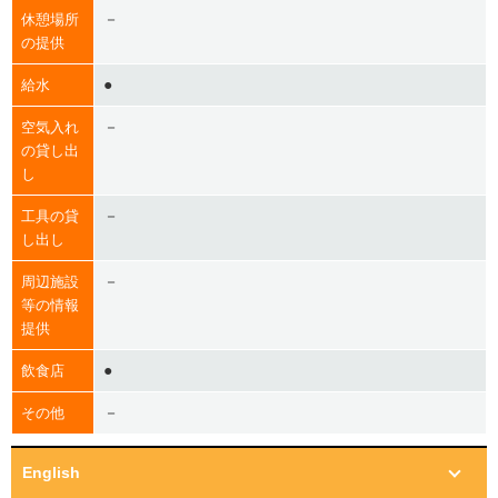
－
休憩場所
の提供
●
給水
－
空気入れ
の貸し出
し
－
工具の貸
し出し
－
周辺施設
等の情報
提供
●
飲食店
－
その他
English