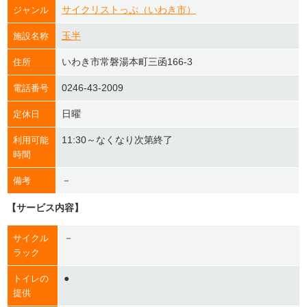
サイクリストっぷ（いわき市）
ジャンル
玉半
施設名称
いわき市常磐湯本町三函166-3
住所
0246-43-2009
電話番号
日曜
定休日
11:30～なくなり次第終了
利用可能
時間
－
備考
【サービス内容】
－
サイクル
ラック
●
トイレの
提供