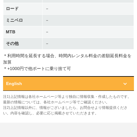
ロード
－
ミニベロ
－
MTB
－
その他
－
＊利用時間を延長する場合、時間内レンタル料金の差額延長料金を
加算
＊+1000円で他ポートに乗り捨て可
English
注1)上記情報は各社ホームページ等より独自に情報収集・作成したものです。
最新の情報については、各社ホームページ等でご確認ください。
注2)上記情報以外に、情報がございましたら、お問合せより情報提供くださ
い。内容を確認し、必要に応じ掲載させていただきます。