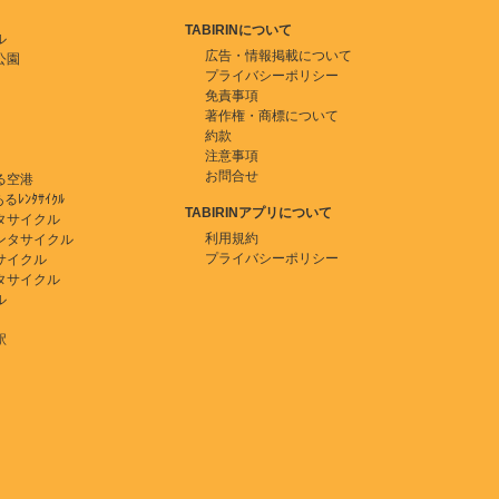
TABIRINについて
ル
広告・情報掲載について
公園
プライバシーポリシー
免責事項
著作権・商標について
約款
注意事項
お問合せ
る空港
ﾚﾝﾀｻｲｸﾙ
TABIRINアプリについて
タサイクル
利用規約
ンタサイクル
プライバシーポリシー
サイクル
タサイクル
ル
駅