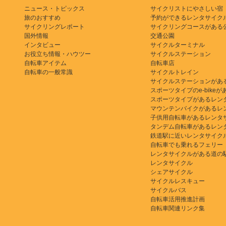
ニュース・トピックス
サイクリストにやさしい宿
旅のおすすめ
予約ができるレンタサイク
サイクリングレポート
サイクリングコースがある
国外情報
交通公園
インタビュー
サイクルターミナル
お役立ち情報・ハウツー
サイクルステーション
自転車アイテム
自転車店
自転車の一般常識
サイクルトレイン
サイクルステーションがあ
スポーツタイプのe-bikeがある
スポーツタイプがあるレン
マウンテンバイクがあるレ
子供用自転車があるレンタ
タンデム自転車があるレン
鉄道駅に近いレンタサイク
自転車でも乗れるフェリー
レンタサイクルがある道の
レンタサイクル
シェアサイクル
サイクルレスキュー
サイクルバス
自転車活用推進計画
自転車関連リンク集