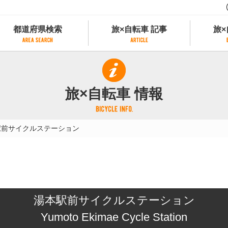
都道府県検索
旅×自転車 記事
旅×
都道府県検索
旅×自転車 記事
旅×
県別サイクリング情報
記事一覧
サイクリストにやさしい宿
旅×自転車 情報
県アクセスランキング
カテゴリから探す
サイクルトレイン
フリーワードから探す
レンタサイクル
駅前サイクルステーション
タグから探す
予約ができるレンタサイクル
スポーツタイプのe-bikeがあるレンタサイ
スポーツタイプがあるレンタサイクル
マウンテンバイクがあるレンタサイクル
子供用自転車があるレンタサイクル
湯本駅前サイクルステーション
タンデム自転車があるレンタサイクル
鉄道駅に近いレンタサイクル
Yumoto Ekimae Cycle Station
レンタサイクルがある道の駅