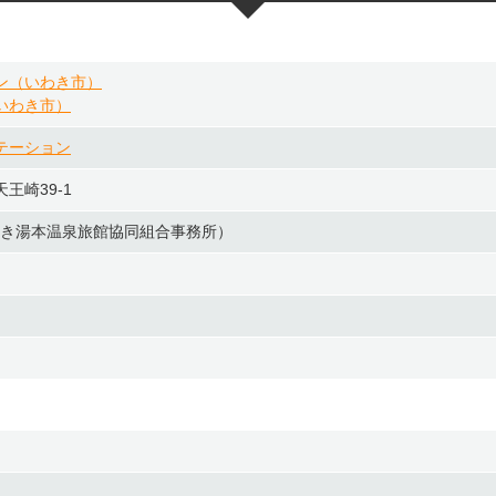
ン（いわき市）
いわき市）
テーション
王崎39-1
7（いわき湯本温泉旅館協同組合事務所）