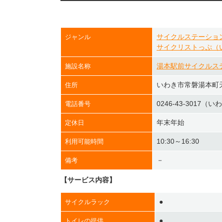
サイクルステーショ
ジャンル
サイクリストっぷ（
湯本駅前サイクルス
施設名称
いわき市常磐湯本町天
住所
0246-43-301
電話番号
年末年始
定休日
10:30～16:30
利用可能時間
－
備考
【サービス内容】
●
サイクルラック
●
トイレの提供