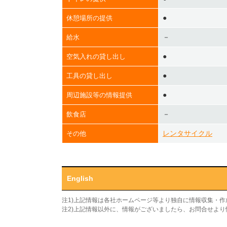
●
休憩場所の提供
－
給水
●
空気入れの貸し出し
●
工具の貸し出し
●
周辺施設等の情報提供
－
飲食店
レンタサイクル
その他
English
注1)上記情報は各社ホームページ等より独自に情報収集・
注2)上記情報以外に、情報がございましたら、お問合せよ