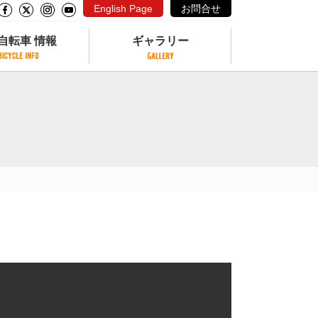
English Page
お問合せ
自転車 情報
ギャラリー
自転車 情報
ギャラリー
サイクリングコースがある公園
写真ギャラリー
交通公園
動画ギャラリー
自転車でも乗れるフェリー
サイクルターミナル
クル
サイクルステーション
サイクルステーションがある空港
自転車店