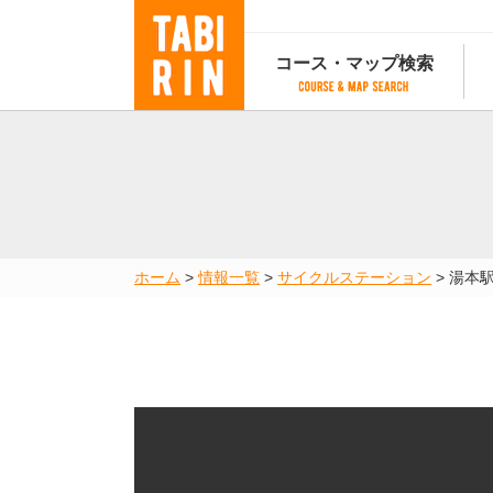
コース・マップ検索
コース・マップ検索
コース検索
マップ検索
都道府
コース条件から検索
都道府県から検索
都道府
都道府県から検索
マップランキング
ホーム
>
情報一覧
>
サイクルステーション
>
湯本
地図から検索
スポットから検索
コースランキング
コースで人気のスポットランキング