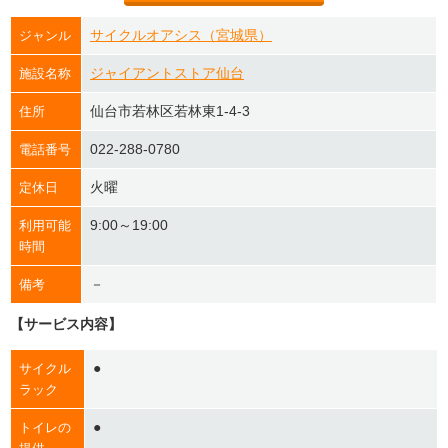
サイクルオアシス（宮城県）
ジャンル
ジャイアントストア仙台
施設名称
仙台市若林区若林東1-4-3
住所
022-288-0780
電話番号
火曜
定休日
9:00～19:00
利用可能
時間
－
備考
【サービス内容】
●
サイクル
ラック
●
トイレの