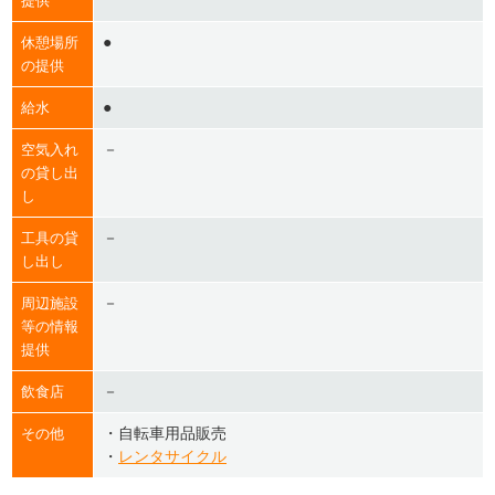
提供
●
休憩場所
の提供
●
給水
－
空気入れ
の貸し出
し
－
工具の貸
し出し
－
周辺施設
等の情報
提供
－
飲食店
・自転車用品販売
その他
・
レンタサイクル