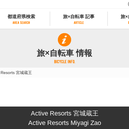
都道府県検索
旅×自転車 記事
旅×
都道府県検索
旅×自転車 記事
旅×
県別サイクリング情報
記事一覧
サイクリストにやさしい宿
旅×自転車 情報
県アクセスランキング
カテゴリから探す
サイクルトレイン
フリーワードから探す
レンタサイクル
e Resorts 宮城蔵王
タグから探す
予約ができるレンタサイクル
スポーツタイプのe-bikeがあるレンタサイ
スポーツタイプがあるレンタサイクル
マウンテンバイクがあるレンタサイクル
子供用自転車があるレンタサイクル
Active Resorts 宮城蔵王
タンデム自転車があるレンタサイクル
鉄道駅に近いレンタサイクル
Active Resorts Miyagi Zao
レンタサイクルがある道の駅