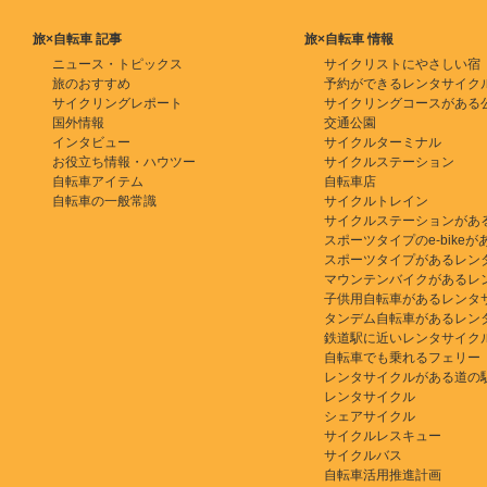
旅×自転車 記事
旅×自転車 情報
ニュース・トピックス
サイクリストにやさしい宿
旅のおすすめ
予約ができるレンタサイク
サイクリングレポート
サイクリングコースがある
国外情報
交通公園
インタビュー
サイクルターミナル
お役立ち情報・ハウツー
サイクルステーション
自転車アイテム
自転車店
自転車の一般常識
サイクルトレイン
サイクルステーションがあ
スポーツタイプのe-bikeがある
スポーツタイプがあるレン
マウンテンバイクがあるレ
子供用自転車があるレンタ
タンデム自転車があるレン
鉄道駅に近いレンタサイク
自転車でも乗れるフェリー
レンタサイクルがある道の
レンタサイクル
シェアサイクル
サイクルレスキュー
サイクルバス
自転車活用推進計画