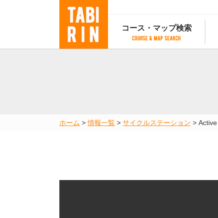
コース・マップ検索
コース・マップ検索
コース検索
マップ検索
都道府
コース条件から検索
都道府県から検索
都道府
都道府県から検索
マップランキング
ホーム
>
情報一覧
>
サイクルステーション
>
Activ
地図から検索
スポットから検索
コースランキング
コースで人気のスポットランキング