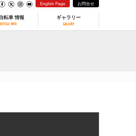
English Page
お問合せ
自転車 情報
ギャラリー
自転車 情報
ギャラリー
サイクリングコースがある公園
写真ギャラリー
交通公園
動画ギャラリー
自転車でも乗れるフェリー
サイクルターミナル
クル
サイクルステーション
サイクルステーションがある空港
自転車店