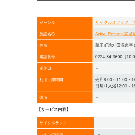
サイクルオアシス（
ジャンル
Active Resorts 宮
施設名称
蔵王町遠刈田温泉字鬼
住所
0224-34-3600（10:
電話番号
－
定休日
売店8:00～11:00・
利用可能時間
日帰り入浴12:00～1
－
備考
【サービス内容】
－
サイクルラック
－
トイレの提供