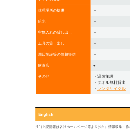
－
休憩場所の提供
－
給水
－
空気入れの貸し出し
－
工具の貸し出し
－
周辺施設等の情報提供
●
飲食店
・温泉施設
その他
・タオル無料貸出
・
レンタサイクル
English
注1)上記情報は各社ホームページ等より独自に情報収集・