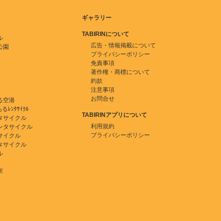
ギャラリー
TABIRINについて
ル
広告・情報掲載について
公園
プライバシーポリシー
免責事項
著作権・商標について
約款
注意事項
お問合せ
る空港
ﾚﾝﾀｻｲｸﾙ
TABIRINアプリについて
タサイクル
利用規約
ンタサイクル
プライバシーポリシー
サイクル
タサイクル
ル
駅