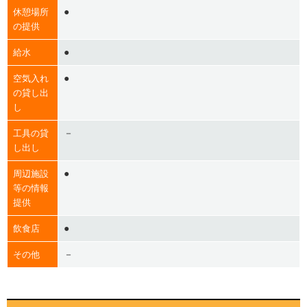
●
休憩場所
の提供
●
給水
●
空気入れ
の貸し出
し
－
工具の貸
し出し
●
周辺施設
等の情報
提供
●
飲食店
－
その他