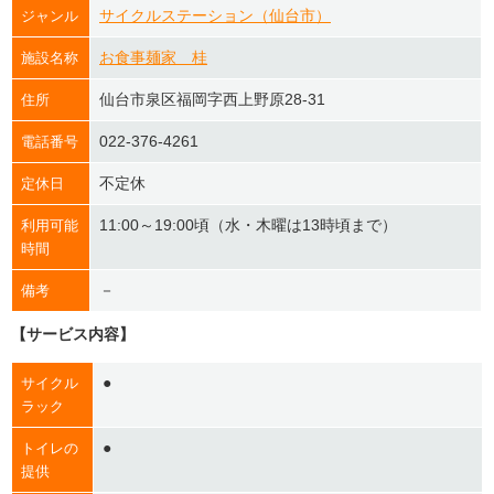
サイクルステーション（仙台市）
ジャンル
お食事麺家 桂
施設名称
仙台市泉区福岡字西上野原28-31
住所
022-376-4261
電話番号
不定休
定休日
11:00～19:00頃（水・木曜は13時頃まで）
利用可能
時間
－
備考
【サービス内容】
●
サイクル
ラック
●
トイレの
提供