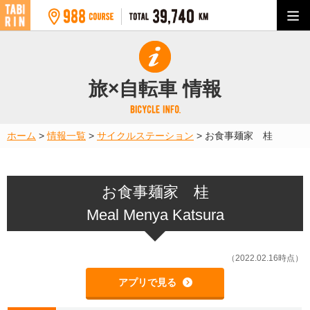
旅×自転車 情報
ホーム
>
情報一覧
>
サイクルステーション
>
お食事麺家 桂
お食事麺家 桂
Meal Menya Katsura
（2022.02.16時点）
アプリで見る