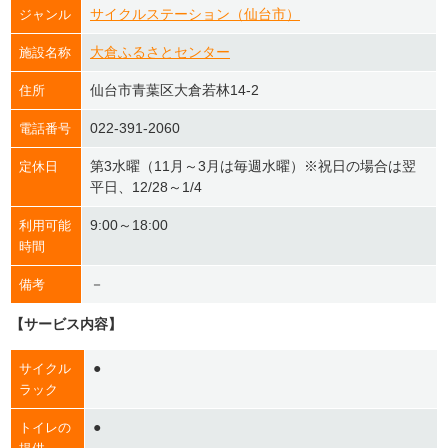
サイクルステーション（仙台市）
ジャンル
大倉ふるさとセンター
施設名称
仙台市青葉区大倉若林14-2
住所
022-391-2060
電話番号
第3水曜（11月～3月は毎週水曜）※祝日の場合は翌
定休日
平日、12/28～1/4
9:00～18:00
利用可能
時間
－
備考
【サービス内容】
●
サイクル
ラック
●
トイレの