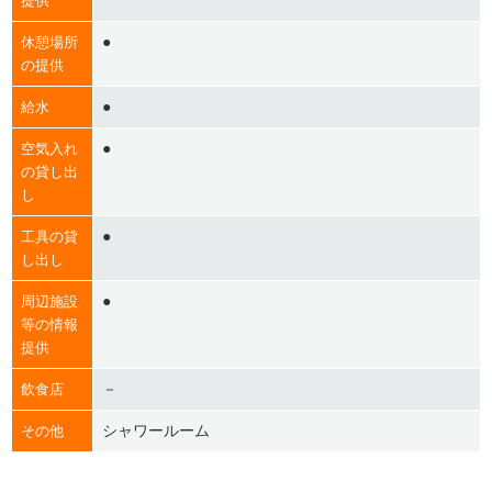
提供
●
休憩場所
の提供
●
給水
●
空気入れ
の貸し出
し
●
工具の貸
し出し
●
周辺施設
等の情報
提供
－
飲食店
シャワールーム
その他