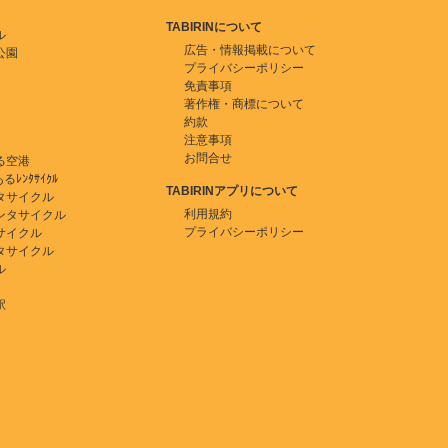
TABIRINについて
ル
広告・情報掲載について
公園
プライバシーポリシー
免責事項
著作権・商標について
約款
注意事項
お問合せ
る空港
ﾚﾝﾀｻｲｸﾙ
TABIRINアプリについて
タサイクル
利用規約
ンタサイクル
プライバシーポリシー
サイクル
タサイクル
ル
駅