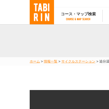
コース・マップ検索
コース・マップ検索
コース検索
マップ検索
都道府
コース条件から検索
都道府県から検索
都道府
都道府県から検索
マップランキング
ホーム
>
情報一覧
>
サイクルステーション
>
追分
地図から検索
スポットから検索
コースランキング
コースで人気のスポットランキング