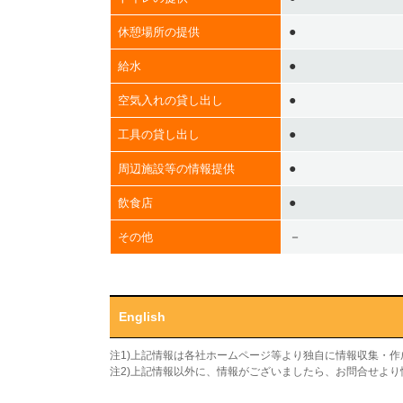
●
休憩場所の提供
●
給水
●
空気入れの貸し出し
●
工具の貸し出し
●
周辺施設等の情報提供
●
飲食店
－
その他
English
注1)上記情報は各社ホームページ等より独自に情報収集・
注2)上記情報以外に、情報がございましたら、お問合せよ