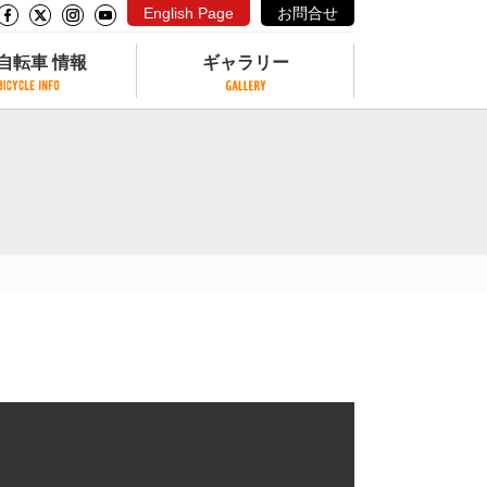
English Page
お問合せ
自転車 情報
ギャラリー
自転車 情報
ギャラリー
サイクリングコースがある公園
写真ギャラリー
交通公園
動画ギャラリー
自転車でも乗れるフェリー
サイクルターミナル
クル
サイクルステーション
サイクルステーションがある空港
自転車店