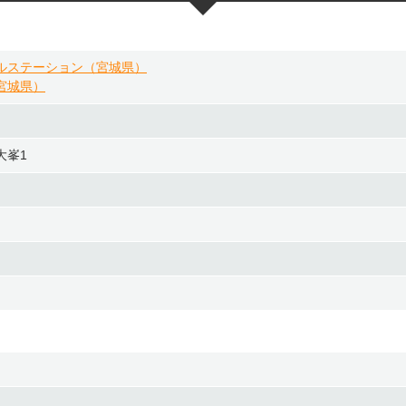
ルステーション（宮城県）
宮城県）
大峯1
日