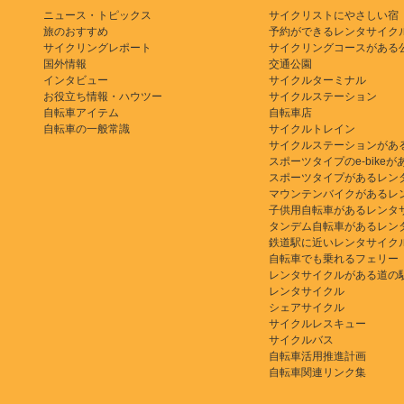
ニュース・トピックス
サイクリストにやさしい宿
旅のおすすめ
予約ができるレンタサイク
サイクリングレポート
サイクリングコースがある
国外情報
交通公園
インタビュー
サイクルターミナル
お役立ち情報・ハウツー
サイクルステーション
自転車アイテム
自転車店
自転車の一般常識
サイクルトレイン
サイクルステーションがあ
スポーツタイプのe-bikeがある
スポーツタイプがあるレン
マウンテンバイクがあるレ
子供用自転車があるレンタ
タンデム自転車があるレン
鉄道駅に近いレンタサイク
自転車でも乗れるフェリー
レンタサイクルがある道の
レンタサイクル
シェアサイクル
サイクルレスキュー
サイクルバス
自転車活用推進計画
自転車関連リンク集