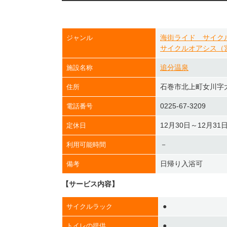
海街ライド サイク
ジャンル
サイクルオアシス（
追分温泉
施設名称
石巻市北上町女川字
住所
0225-67-3209
電話番号
12月30日～12月31
定休日
－
利用可能時間
日帰り入浴可
備考
【サービス内容】
●
サイクルラック
●
トイレの提供