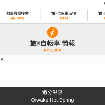
都道府県検索
旅×自転車 記事
旅×
都道府県検索
旅×自転車 記事
旅×
県別サイクリング情報
記事一覧
サイクリストにやさしい宿
旅×自転車 情報
県アクセスランキング
カテゴリから探す
サイクルトレイン
フリーワードから探す
レンタサイクル
温泉
タグから探す
予約ができるレンタサイクル
スポーツタイプのe-bikeがあるレンタサイ
スポーツタイプがあるレンタサイクル
マウンテンバイクがあるレンタサイクル
子供用自転車があるレンタサイクル
追分温泉
タンデム自転車があるレンタサイクル
鉄道駅に近いレンタサイクル
Oiwake Hot Spring
レンタサイクルがある道の駅