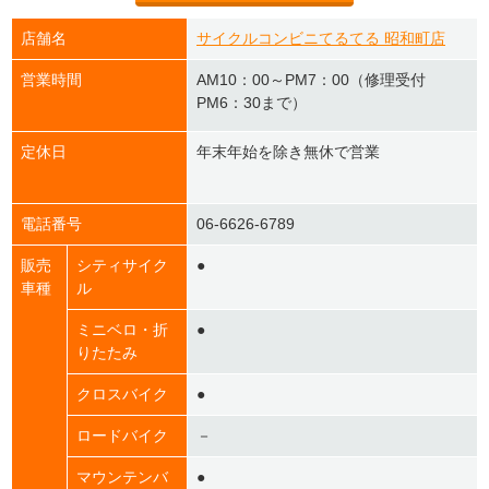
店舗名
サイクルコンビニてるてる 昭和町店
営業時間
AM10：00～PM7：00（修理受付
PM6：30まで）
定休日
年末年始を除き無休で営業
電話番号
06-6626-6789
販売
シティサイク
●
車種
ル
ミニベロ・折
●
りたたみ
クロスバイク
●
ロードバイク
－
マウンテンバ
●