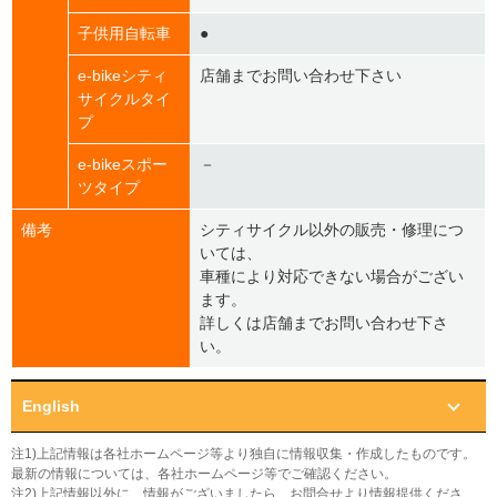
子供用自転車
●
e-bikeシティ
店舗までお問い合わせ下さい
サイクルタイ
プ
e-bikeスポー
－
ツタイプ
備考
シティサイクル以外の販売・修理につ
いては、
車種により対応できない場合がござい
ます。
詳しくは店舗までお問い合わせ下さ
い。
English
注1)上記情報は各社ホームページ等より独自に情報収集・作成したものです。
最新の情報については、各社ホームページ等でご確認ください。
注2)上記情報以外に、情報がございましたら、お問合せより情報提供くださ