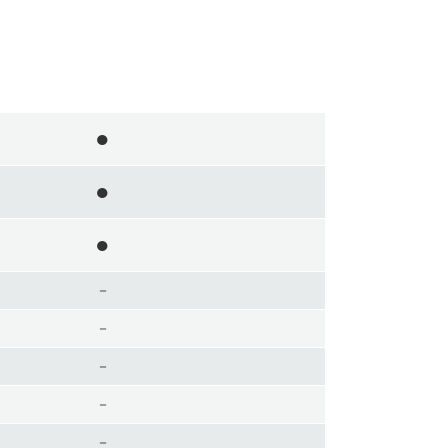
●
●
●
－
－
－
－
－