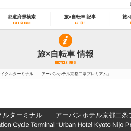
都道府県検索
旅×自転車 記事
旅×
都道府県検索
旅×自転車 記事
旅×
県別サイクリング情報
記事一覧
サイクリストにやさしい宿
旅×自転車 情報
県アクセスランキング
カテゴリから探す
サイクルトレイン
フリーワードから探す
レンタサイクル
サイクルターミナル 「アーバンホテル京都二条プレミアム」
タグから探す
予約ができるレンタサイクル
スポーツタイプのe-bikeがあるレンタサイ
スポーツタイプがあるレンタサイクル
マウンテンバイクがあるレンタサイクル
子供用自転車があるレンタサイクル
クルターミナル 「アーバンホテル京都二条
タンデム自転車があるレンタサイクル
鉄道駅に近いレンタサイクル
ation Cycle Terminal “Urban Hotel Kyoto Nijo 
レンタサイクルがある道の駅