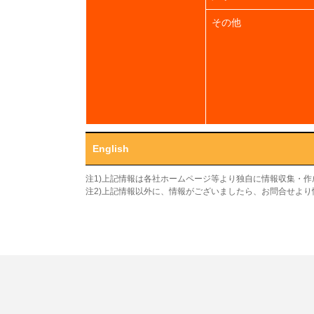
その他
English
注1)上記情報は各社ホームページ等より独自に情報収集・
注2)上記情報以外に、情報がございましたら、お問合せよ