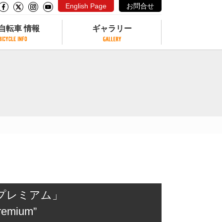
English Page
お問合せ
自転車 情報
ギャラリー
自転車 情報
ギャラリー
サイクリングコースがある公園
写真ギャラリー
交通公園
動画ギャラリー
自転車でも乗れるフェリー
サイクルターミナル
クル
サイクルステーション
サイクルステーションがある空港
自転車店
プレミアム」
Premium”