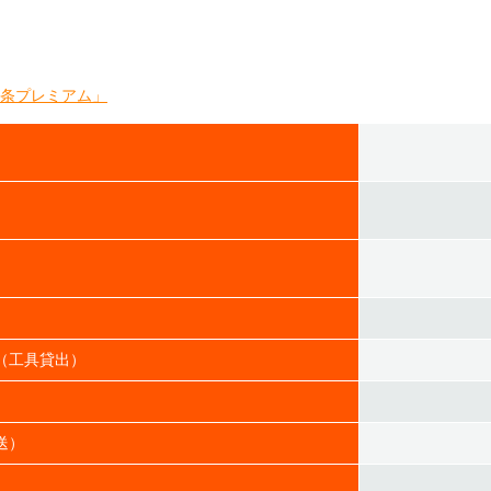
二条プレミアム」
（工具貸出）
送）