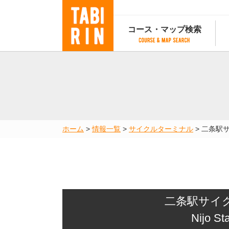
コース・マップ検索
コース・マップ検索
コース検索
マップ検索
都道府
コース条件から検索
都道府県から検索
都道府
都道府県から検索
マップランキング
ホーム
>
情報一覧
>
サイクルターミナル
>
二条駅
地図から検索
スポットから検索
コースランキング
コースで人気のスポットランキング
二条駅サイ
Nijo St