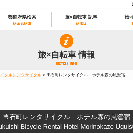
都道府県検索
旅×自転車 記事
旅×
都道府県検索
旅×自転車 記事
旅×
県別サイクリング情報
記事一覧
サイクリストにやさしい宿
旅×自転車 情報
県アクセスランキング
カテゴリから探す
サイクルトレイン
フリーワードから探す
レンタサイクル
イクル
レンタサイクル
>
雫石町レンタサイクル ホテル森の風鶯宿
タグから探す
予約ができるレンタサイクル
スポーツタイプのe-bikeがあるレンタサイ
スポーツタイプがあるレンタサイクル
マウンテンバイクがあるレンタサイクル
子供用自転車があるレンタサイクル
雫石町レンタサイクル ホテル森の風鶯宿
タンデム自転車があるレンタサイクル
鉄道駅に近いレンタサイクル
ukuishi Bicycle Rental Hotel Morinokaze Uguis
レンタサイクルがある道の駅