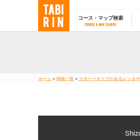
コース・マップ検索
コース・マップ検索
コース検索
マップ検索
都道府
コース条件から検索
都道府県から検索
都道府
都道府県から検索
マップランキング
ホーム
>
情報一覧
>
スポーツタイプがあるレンタサ
地図から検索
スポットから検索
コースランキング
コースで人気のスポットランキング
Shiz