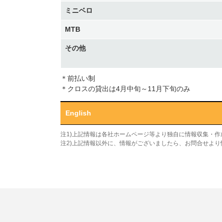
ミニベロ
MTB
その他
＊前払い制
＊クロスの貸出は4月中旬～11月下旬のみ
English
注1)上記情報は各社ホームページ等より独自に情報収集・
注2)上記情報以外に、情報がございましたら、お問合せよ