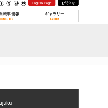
English Page
お問合せ
自転車 情報
ギャラリー
自転車 情報
ギャラリー
サイクリングコースがある公園
写真ギャラリー
交通公園
動画ギャラリー
自転車でも乗れるフェリー
サイクルターミナル
クル
サイクルステーション
サイクルステーションがある空港
自転車店
ujuku