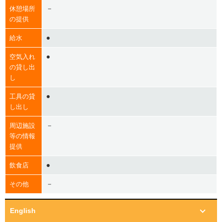
－
休憩場所
の提供
●
給水
●
空気入れ
の貸し出
し
●
工具の貸
し出し
－
周辺施設
等の情報
提供
●
飲食店
－
その他
English