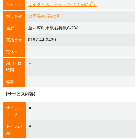
サイクルステーション（金ヶ崎町）
ジャンル
永岡温泉 夢の湯
施設名称
金ヶ崎町永沢石持沢6-284
住所
0197-44-3420
電話番号
－
定休日
－
利用可能
時間
－
備考
【サービス内容】
●
サイクル
ラック
●
トイレの
提供