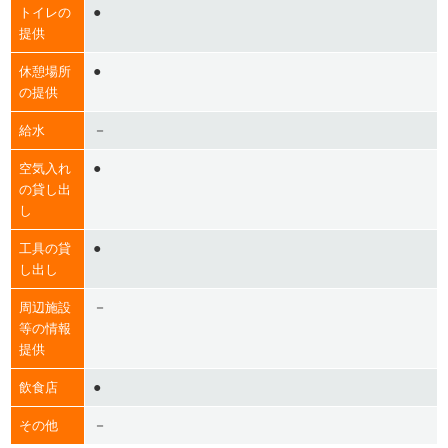
●
トイレの
提供
●
休憩場所
の提供
－
給水
●
空気入れ
の貸し出
し
●
工具の貸
し出し
－
周辺施設
等の情報
提供
●
飲食店
－
その他