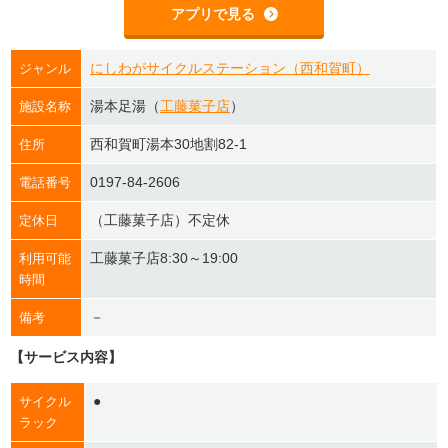
アプリで見る
にしわがサイクルステーション（西和賀町）
ジャンル
湯本足湯（
工藤菓子店
）
施設名称
西和賀町湯本30地割82-1
住所
0197-84-2606
電話番号
（工藤菓子店）不定休
定休日
工藤菓子店8:30～19:00
利用可能
時間
－
備考
【サービス内容】
●
サイクル
ラック