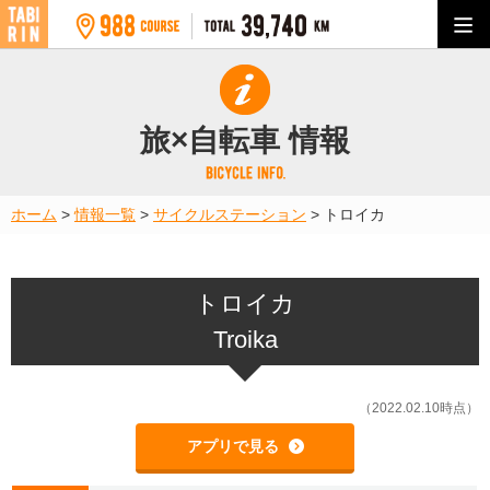
旅×自転車 情報
ホーム
>
情報一覧
>
サイクルステーション
>
トロイカ
トロイカ
Troika
（2022.02.10時点）
アプリで見る