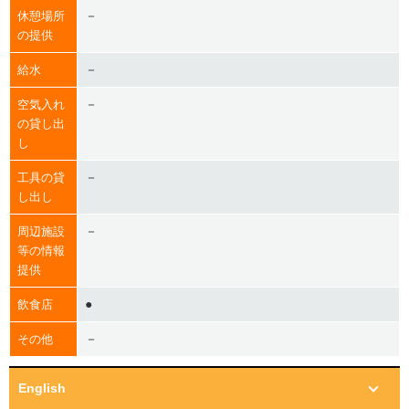
－
休憩場所
の提供
－
給水
－
空気入れ
の貸し出
し
－
工具の貸
し出し
－
周辺施設
等の情報
提供
●
飲食店
－
その他
English