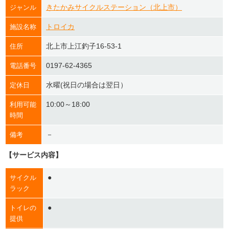
きたかみサイクルステーション（北上市）
ジャンル
トロイカ
施設名称
北上市上江釣子16-53-1
住所
0197-62-4365
電話番号
水曜(祝日の場合は翌日）
定休日
10:00～18:00
利用可能
時間
－
備考
【サービス内容】
●
サイクル
ラック
●
トイレの
提供