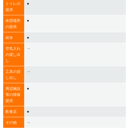
●
トイレの
提供
●
休憩場所
の提供
●
給水
－
空気入れ
の貸し出
し
－
工具の貸
し出し
●
周辺施設
等の情報
提供
●
飲食店
－
その他