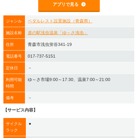
アプリで見る
ペダルレスト設置施設（青森県）
ジャンル
道の駅浅虫温泉「ゆ～さ浅虫」
施設名称
青森市浅虫蛍谷341-19
住所
017-737-5151
電話番号
－
定休日
ゆ～さ市場9:00～17:30、温泉7:00～21:00
利用可能
時間
－
備考
【サービス内容】
●
サイクル
ラック