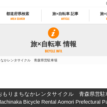
都道府県検索
旅×自転車 記事
旅×
都道府県検索
旅×自転車 記事
旅×
県別サイクリング情報
記事一覧
サイクリストにやさしい宿
旅×自転車 情報
県アクセスランキング
カテゴリから探す
サイクルトレイン
フリーワードから探す
レンタサイクル
ちなかレンタサイクル 青森県営駐車場
タグから探す
予約ができるレンタサイクル
スポーツタイプのe-bikeがあるレンタサイ
スポーツタイプがあるレンタサイクル
マウンテンバイクがあるレンタサイクル
子供用自転車があるレンタサイクル
おもりまちなかレンタサイクル 青森県営駐
タンデム自転車があるレンタサイクル
鉄道駅に近いレンタサイクル
achinaka Bicycle Rental Aomori Prefectural Pa
レンタサイクルがある道の駅