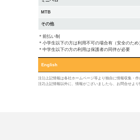
ミニベロ
MTB
その他
＊前払い制
＊小学生以下の方は利用不可の場合有（安全のため
＊中学生以下の方の利用は保護者の同伴が必要
English
注1)上記情報は各社ホームページ等より独自に情報収集・
注2)上記情報以外に、情報がございましたら、お問合せよ