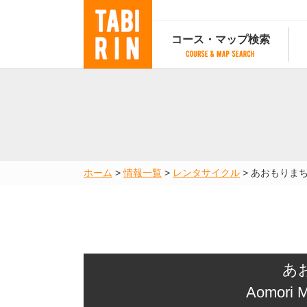
コース・マップ検索
コース・マップ検索
コース検索
マップ検索
都道府
コース条件から検索
都道府県から検索
都道府
都道府県から検索
マップランキング
ホーム
>
情報一覧
>
レンタサイクル
>
あおもりま
地図から検索
スポットから検索
コースランキング
コースで人気のスポットランキング
あ
Aomori M