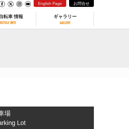
English Page
お問合せ
自転車 情報
ギャラリー
自転車 情報
ギャラリー
サイクリングコースがある公園
写真ギャラリー
交通公園
動画ギャラリー
自転車でも乗れるフェリー
サイクルターミナル
クル
サイクルステーション
サイクルステーションがある空港
自転車店
車場
rking Lot