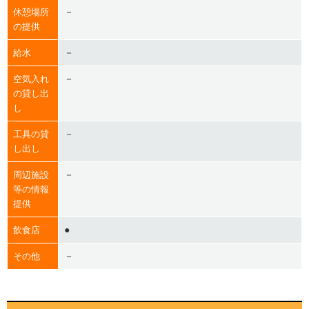
－
休憩場所
の提供
－
給水
－
空気入れ
の貸し出
し
－
工具の貸
し出し
－
周辺施設
等の情報
提供
●
飲食店
－
その他