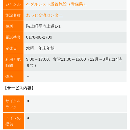
ペダルレスト設置施設（青森県）
ジャンル
わっせ交流センター
施設名称
階上町平内上道1-1
住所
0178-88-2709
電話番号
水曜、年末年始
定休日
9:00～17:00、食堂11:00～15:00（12月～3月は14時
利用可能
まで）
時間
－
備考
【サービス内容】
●
サイクル
ラック
●
トイレの
提供