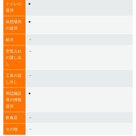
●
トイレの
提供
●
休憩場所
の提供
－
給水
－
空気入れ
の貸し出
し
－
工具の貸
し出し
●
周辺施設
等の情報
提供
－
飲食店
－
その他