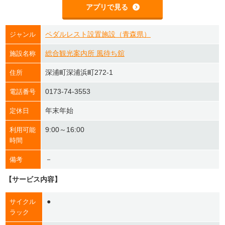
アプリで見る
ペダルレスト設置施設（青森県）
ジャンル
総合観光案内所 風待ち舘
施設名称
深浦町深浦浜町272-1
住所
0173-74-3553
電話番号
年末年始
定休日
9:00～16:00
利用可能
時間
－
備考
【サービス内容】
●
サイクル
ラック