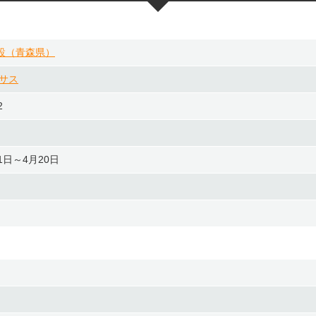
設（青森県）
サス
2
日～4月20日