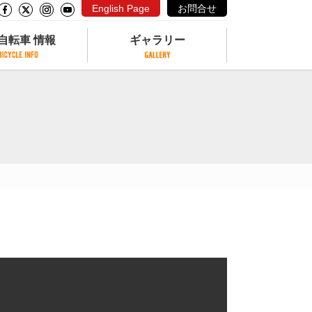
English Page
お問合せ
自転車 情報
ギャラリー
自転車 情報
ギャラリー
サイクリングコースがある公園
写真ギャラリー
交通公園
動画ギャラリー
自転車でも乗れるフェリー
サイクルターミナル
クル
サイクルステーション
サイクルステーションがある空港
自転車店