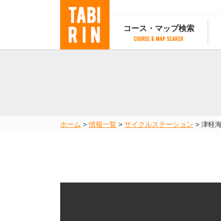
コース・マップ検索
コース・マップ検索
コース検索
マップ検索
都道府
コース条件から検索
都道府県から検索
都道府
都道府県から検索
マップランキング
ホーム
>
情報一覧
>
サイクルステーション
>
津軽海
地図から検索
スポットから検索
コースランキング
コースで人気のスポットランキング