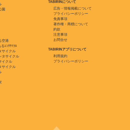
TABIRINについて
ル
広告・情報掲載について
公園
プライバシーポリシー
免責事項
著作権・商標について
約款
注意事項
お問合せ
る空港
ﾚﾝﾀｻｲｸﾙ
TABIRINアプリについて
タサイクル
利用規約
ンタサイクル
プライバシーポリシー
サイクル
タサイクル
ル
駅