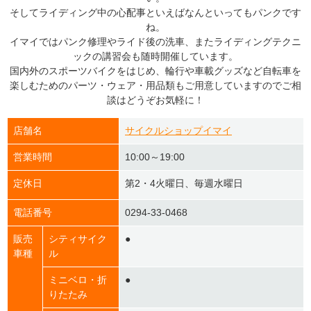
そしてライディング中の心配事といえばなんといってもパンクです
ね。
イマイではパンク修理やライド後の洗車、またライディングテクニ
ックの講習会も随時開催しています。
国内外のスポーツバイクをはじめ、輪行や車載グッズなど自転車を
楽しむためのパーツ・ウェア・用品類もご用意していますのでご相
談はどうぞお気軽に！
店舗名
サイクルショップイマイ
営業時間
10:00～19:00
定休日
第2・4火曜日、毎週水曜日
電話番号
0294-33-0468
販売
シティサイク
●
車種
ル
ミニベロ・折
●
りたたみ