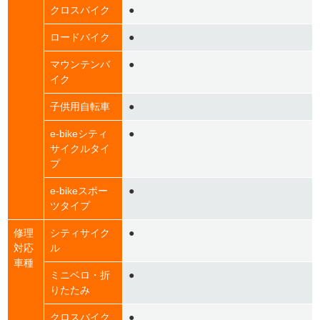
クロスバイク
●
ロードバイク
●
マウンテンバ
●
イク
子供用自転車
●
e-bikeシティ
●
サイクルタイ
プ
e-bikeスポー
●
ツタイプ
修理
シティサイク
●
対応
ル
車種
ミニベロ・折
●
りたたみ
クロスバイク
●