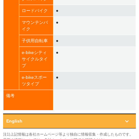
ロードバイク
●
マウンテンバ
●
イク
子供用自転車
●
e-bikeシティ
●
サイクルタイ
プ
e-bikeスポー
●
ツタイプ
備考
English
注1)上記情報は各社ホームページ等より独自に情報収集・作成したものです。