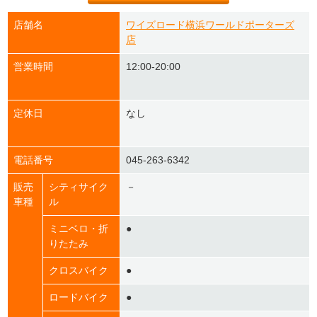
店舗名
ワイズロード横浜ワールドポーターズ
店
営業時間
12:00-20:00
定休日
なし
電話番号
045-263-6342
販売
シティサイク
－
車種
ル
ミニベロ・折
●
りたたみ
クロスバイク
●
ロードバイク
●