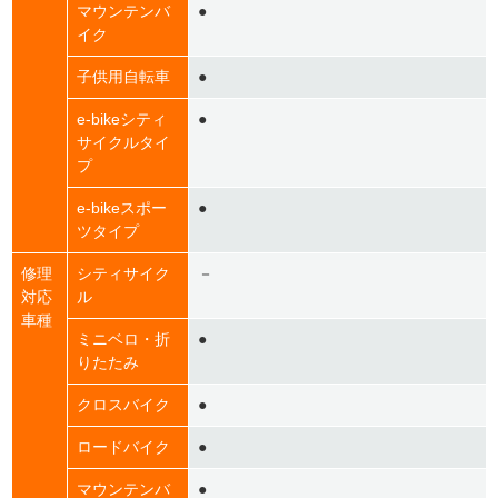
マウンテンバ
●
イク
子供用自転車
●
e-bikeシティ
●
サイクルタイ
プ
e-bikeスポー
●
ツタイプ
修理
シティサイク
－
対応
ル
車種
ミニベロ・折
●
りたたみ
クロスバイク
●
ロードバイク
●
マウンテンバ
●