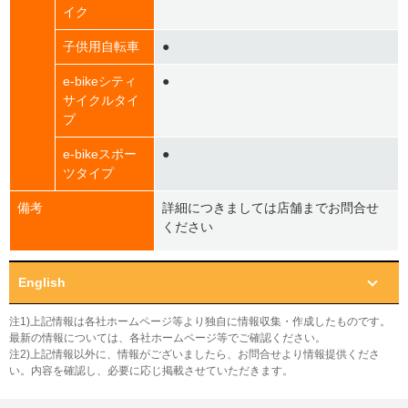
イク
子供用自転車
●
e-bikeシティ
●
サイクルタイ
プ
e-bikeスポー
●
ツタイプ
備考
詳細につきましては店舗までお問合せ
ください
English
注1)上記情報は各社ホームページ等より独自に情報収集・作成したものです。
最新の情報については、各社ホームページ等でご確認ください。
注2)上記情報以外に、情報がございましたら、お問合せより情報提供くださ
い。内容を確認し、必要に応じ掲載させていただきます。