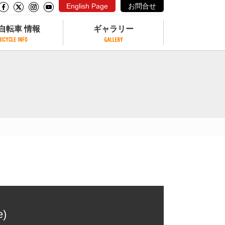
English Page
お問合せ
自転車 情報
ギャラリー
自転車 情報
ギャラリー
サイクリングコースがある公園
写真ギャラリー
交通公園
動画ギャラリー
自転車でも乗れるフェリー
サイクルターミナル
クル
サイクルステーション
サイクルステーションがある空港
自転車店
e)