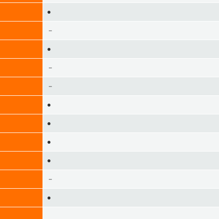
●
－
●
－
－
●
●
●
●
－
●