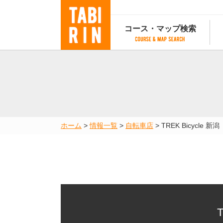
コース・マップ検索
コース・マップ検索
コース検索
マップ検索
都道府
コース条件から検索
都道府県から検索
都道府
都道府県から検索
マップランキング
ホーム
>
情報一覧
>
自転車店
>
TREK Bicycle 
地図から検索
スポットから検索
コースランキング
コースで人気のスポットランキング
T