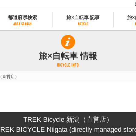
都道府県検索
旅×自転車 記事
旅×
都道府県検索
旅×自転車 記事
旅×
県別サイクリング情報
記事一覧
サイクリストにやさしい宿
旅×自転車 情報
県アクセスランキング
カテゴリから探す
サイクルトレイン
フリーワードから探す
レンタサイクル
新潟（直営店）
タグから探す
予約ができるレンタサイクル
スポーツタイプのe-bikeがあるレンタサイ
スポーツタイプがあるレンタサイクル
マウンテンバイクがあるレンタサイクル
子供用自転車があるレンタサイクル
TREK Bicycle 新潟（直営店）
タンデム自転車があるレンタサイクル
鉄道駅に近いレンタサイクル
REK BICYCLE Niigata (directly managed stor
レンタサイクルがある道の駅