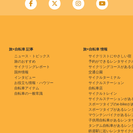
旅×自転車 記事
旅×自転車 情報
ニュース・トピックス
サイクリストにやさしい宿
旅のおすすめ
予約ができるレンタサイク
サイクリングレポート
サイクリングコースがある
国外情報
交通公園
インタビュー
サイクルターミナル
お役立ち情報・ハウツー
サイクルステーション
自転車アイテム
自転車店
自転車の一般常識
サイクルトレイン
サイクルステーションがあ
スポーツタイプのe-bikeがある
スポーツタイプがあるレン
マウンテンバイクがあるレ
子供用自転車があるレンタ
タンデム自転車があるレン
鉄道駅に近いレンタサイク