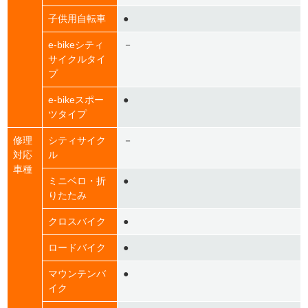
子供用自転車
●
e-bikeシティ
－
サイクルタイ
プ
e-bikeスポー
●
ツタイプ
修理
シティサイク
－
対応
ル
車種
ミニベロ・折
●
りたたみ
クロスバイク
●
ロードバイク
●
マウンテンバ
●
イク