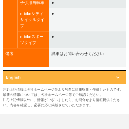
子供用自転車
●
e-bikeシティ
●
サイクルタイ
プ
e-bikeスポー
●
ツタイプ
備考
詳細はお問い合わせください
English
注1)上記情報は各社ホームページ等より独自に情報収集・作成したものです。
最新の情報については、各社ホームページ等でご確認ください。
注2)上記情報以外に、情報がございましたら、お問合せより情報提供くださ
い。内容を確認し、必要に応じ掲載させていただきます。