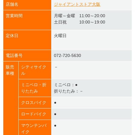
店舗名
ジャイアントストア大阪
営業時間
月曜～金曜 11:00～20:00
土日祝 10:00～19:00
定休日
火曜日
電話番号
072-720-5630
販売
シティサイク
－
車種
ル
ミニベロ・折
ミニベロ：●
りたたみ
折りたたみ：－
クロスバイク
●
ロードバイク
●
マウンテンバ
●
イク