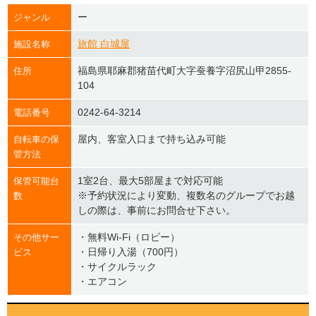
ー
ジャンル
旅館 白城屋
施設名称
福島県耶麻郡猪苗代町大字蚕養字沼尻山甲2855-
住所
104
0242-64-3214
電話番号
屋内、客室入口まで持ち込み可能
自転車の保
管方法
1室2台、最大5部屋まで対応可能
保管可能台
※予約状況により変動、複数名のグループでお越
数
しの際は、事前にお問合せ下さい。
・無料Wi-Fi（ロビー）
その他サー
・
日帰り入湯（700円）
ビス
・
サイクルラック
・
エアコン